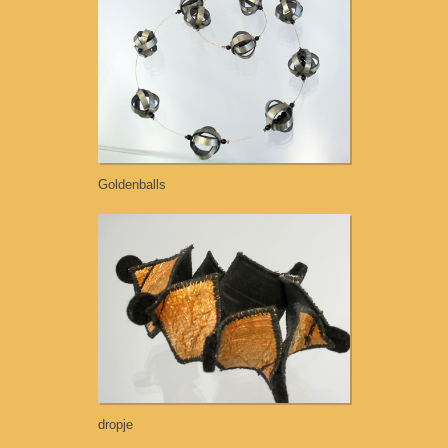
Goldenballs
dropje